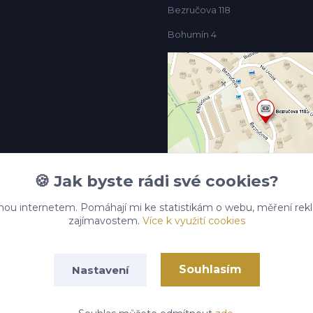
Bezručova 118
Bohumín 4
🍪 Jak byste rádi své cookies?
nou internetem. Pomáhají mi ke statistikám o webu, měření rek
zajímavostem.
Více k využití cookies
Souhlasím
Nastavení
copypropsa.cz
Vytvořeno na
Eshop-rychle.cz