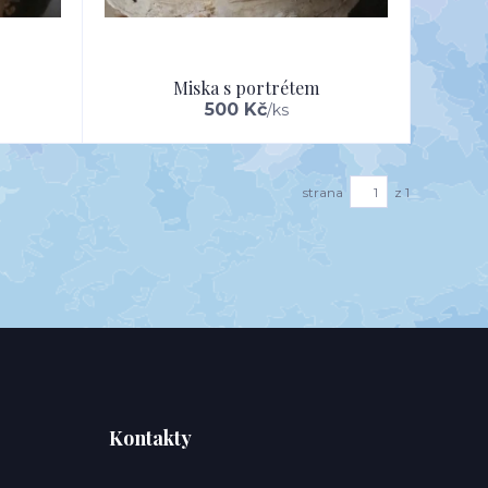
Miska s portrétem
500 Kč
/
ks
strana
z 1
Kontakty