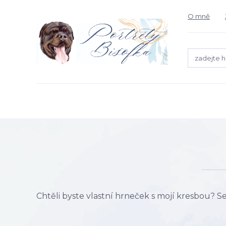
O mně
Chtěli byste vlastní hrneček s mojí kresbou? S