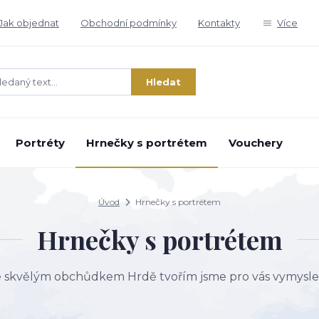
Jak objednat
Obchodní podmínky
Kontakty
Více
Hledat
Portréty
Hrnečky s portrétem
Vouchery
Úvod
Hrnečky s portrétem
Hrnečky s portrétem
e skvělým obchůdkem Hrdě tvořím jsme pro vás vymysleli