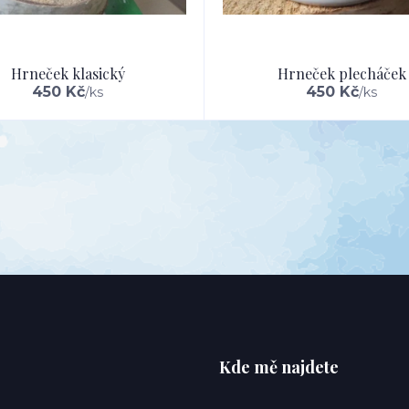
Hrneček klasický
Hrneček plecháček
450 Kč
450 Kč
/
ks
/
ks
Kde mě najdete