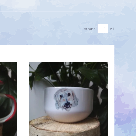
strana
z 1