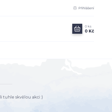
Přihlášení
0
ks
0 Kč
 tuhle skvělou akci :)