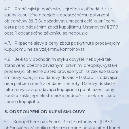
4.6. Prodávající je oprávněn, zejména v případě, že ze
strany kupujícího nedojde k dodatečnému potvrzení
objednávky (čl. 3.6), požadovat uhrazení celé kupní ceny
ještě před odesláním zboží kupujícímu. Ustanovení § 2119
odst. 1 občanského zákoníku se nepoužije.
4.7. Případné slevy z ceny zboží poskytnuté prodávajícím
kupujícímu nelze vzájemně kombinovat.
4.8. Je-li to v obchodním styku obvyklé nebo je-li tak
stanoveno obecně závaznými právními předpisy, vystaví
prodávající ohledně plateb prováděných na základě kupní
smlouvy kupujícímu daňový doklad – fakturu. Prodávající
není plátcem daně z přidané hodnoty. Daňový doklad –
fakturu vystaví prodávající kupujícímu po uhrazení ceny
zboží a zašle jej v elektronické podobě na elektronickou
adresu kupujícího.
5. ODSTOUPENÍ OD KUPNÍ SMLOUVY
5.1. Kupující bere na vědomí, že dle ustanovení § 1837
občanského zákoníku nelze mimo jiné odstoupit od kupní