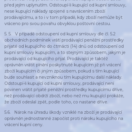
před jejím uplynutím. Odstoupí-li kupující od kupní smlouvy,
nese kupující náklady spojené s navrácením zboží
prodávajícímu, a to i v tom případě, kdy zboží nemůže být
vráceno pro svou povahu obvyklou poštovní cestou.
5. 5. V případě odstoupení od kupní smlouvy dle čl. 5.2
obchodních podmínek vrátí prodávající peněžní prostředky
přijaté od kupujícího do čtrnácti (14) dnů od odstoupení od
kupní smlouvy kupujícím, a to stejným způsobem, jakým je
prodávající od kupujícího přijal. Prodávající je taktéž
oprávněn vrátit plnění poskytnuté kupujícím již při vrácení
zboží kupujícím či jiným způsobem, pokud s tím kupující
bude souhlasit a nevzniknou tím kupujícímu další náklady.
Odstoupí-li kupující od kupní smlouvy, prodávající není
povinen vrátit přijaté peněžní prostředky kupujícímu dříve,
než prodávající obdrží zboží, nebo než mu kupující prokáže,
že zboží odeslal zpět, podle toho, co nastane dříve.
5.6. Nárok na úhradu škody vzniklé na zboží je prodávající
oprávněn jednostranně započíst proti nároku kupujícího na
vrácení kupní ceny.