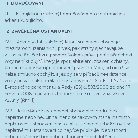
11. DORUČOVÁNÍ
11.1. Kupujícímu může být doručováno na elektronickou
adresu kupujícího.
12. ZÁVĚREČNÁ USTANOVENÍ
12.1. Pokud vztah založený kupní smlouvou obsahuje
mezinárodní (zahraniční) prvek, pak strany sjednávají, že
vztah se řídí českým právem. Volbou práva podle předchozí
věty není kupující, který je spotřebitelem, zbaven ochrany,
kterou mu poskytují ustanovení právního řádu, od nichž se
nelze smluvně odchýlit, a jež by se v případě neexistence
volby práva jinak použila dle ustanovení čl. 6 odst. 1 Nařízení
Evropského parlamentu a Rady (ES) č. 593/2008 ze dne 17.
června 2008 o právu rozhodném pro smluvní závazkové
vztahy (Řím I).
12.2. Je-li některé ustanovení obchodních podmínek
neplatné nebo neúčinné, nebo se takovým stane, namísto
neplatných ustanovení nastoupí ustanovení, jehož smysl se
neplatnému ustanovení co nejvíce přibližuje. Neplatností
nebo neúčinností jednoho ustanovení není dotčena