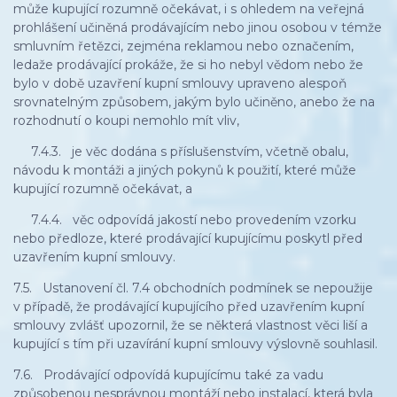
může kupující rozumně očekávat, i s ohledem na veřejná
prohlášení učiněná prodávajícím nebo jinou osobou v témže
smluvním řetězci, zejména reklamou nebo označením,
ledaže prodávající prokáže, že si ho nebyl vědom nebo že
bylo v době uzavření kupní smlouvy upraveno alespoň
srovnatelným způsobem, jakým bylo učiněno, anebo že na
rozhodnutí o koupi nemohlo mít vliv,
7.4.3. je věc dodána s příslušenstvím, včetně obalu,
návodu k montáži a jiných pokynů k použití, které může
kupující rozumně očekávat, a
7.4.4. věc odpovídá jakostí nebo provedením vzorku
nebo předloze, které prodávající kupujícímu poskytl před
uzavřením kupní smlouvy.
7.5. Ustanovení čl. 7.4 obchodních podmínek se nepoužije
v případě, že prodávající kupujícího před uzavřením kupní
smlouvy zvlášť upozornil, že se některá vlastnost věci liší a
kupující s tím při uzavírání kupní smlouvy výslovně souhlasil.
7.6. Prodávající odpovídá kupujícímu také za vadu
způsobenou nesprávnou montáží nebo instalací, která byla