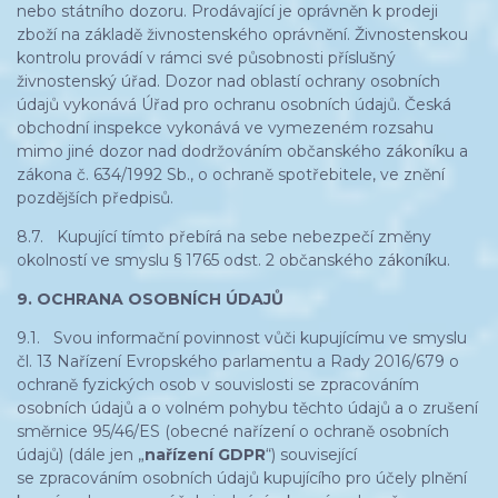
nebo státního dozoru. Prodávající je oprávněn k prodeji
zboží na základě živnostenského oprávnění. Živnostenskou
kontrolu provádí v rámci své působnosti příslušný
živnostenský úřad. Dozor nad oblastí ochrany osobních
údajů vykonává Úřad pro ochranu osobních údajů. Česká
obchodní inspekce vykonává ve vymezeném rozsahu
mimo jiné dozor nad dodržováním občanského zákoníku a
zákona č. 634/1992 Sb., o ochraně spotřebitele, ve znění
pozdějších předpisů.
8.7. Kupující tímto přebírá na sebe nebezpečí změny
okolností ve smyslu § 1765 odst. 2 občanského zákoníku.
9. OCHRANA OSOBNÍCH ÚDAJŮ
9.1. Svou informační povinnost vůči kupujícímu ve smyslu
čl. 13 Nařízení Evropského parlamentu a Rady 2016/679 o
ochraně fyzických osob v souvislosti se zpracováním
osobních údajů a o volném pohybu těchto údajů a o zrušení
směrnice 95/46/ES (obecné nařízení o ochraně osobních
údajů) (dále jen „
nařízení GDPR
“) související
se zpracováním osobních údajů kupujícího pro účely plnění