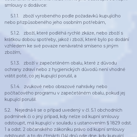
smlouvy o dodávce:
5.1.1. zboží vyrobeného podle požadavků kupujícího
nebo přizpůsobeného jeho osobním potřebám,
5.1.2. zboží, které podléhá rychlé zkáze, nebo zboží s
krátkou dobou spotřeby, jakož i zboží, které bylo po dodání
vzhledem ke své povaze nenávratně smíseno s jiným
zbožím,
5.1.3. zboží v zapečetěném obalu, které z důvodu
ochrany zdraví nebo z hygienických důvodů není vhodné
vrátit poté, co jej kupující porušil, a
5.1.4. zvukové nebo obrazové nahrávky nebo
počítačového programu v zapečetěném obalu, pokud jej
kupující porušil.
5.2. Nejedná-li se o případ uvedený v čl. 5.1 obchodních
podmínek či o jiný případ, kdy nelze od kupní smlouvy
odstoupit, má kupující v souladu s ustanovením § 1829 odst.
1 a odst. 2 občanského zákoníku právo od kupní smlouvy
odstoupit, a to do čtrnácti (14) dnů ode dne, kdy kupující