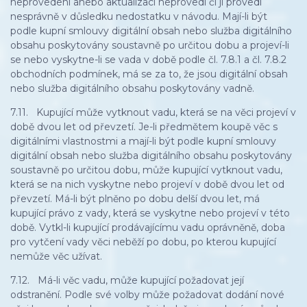
neprovedení anebo aktualizaci neprovedl či ji provedl
nesprávně v důsledku nedostatku v návodu. Mají-li být
podle kupní smlouvy digitální obsah nebo služba digitálního
obsahu poskytovány soustavně po určitou dobu a projeví-li
se nebo vyskytne-li se vada v době podle čl. 7.8.1 a čl. 7.8.2
obchodních podmínek, má se za to, že jsou digitální obsah
nebo služba digitálního obsahu poskytovány vadně.
7.11. Kupující může vytknout vadu, která se na věci projeví v
době dvou let od převzetí. Je-li předmětem koupě věc s
digitálními vlastnostmi a mají-li být podle kupní smlouvy
digitální obsah nebo služba digitálního obsahu poskytovány
soustavně po určitou dobu, může kupující vytknout vadu,
která se na nich vyskytne nebo projeví v době dvou let od
převzetí. Má-li být plněno po dobu delší dvou let, má
kupující právo z vady, která se vyskytne nebo projeví v této
době. Vytkl-li kupující prodávajícímu vadu oprávněně, doba
pro vytčení vady věci neběží po dobu, po kterou kupující
nemůže věc užívat.
7.12. Má-li věc vadu, může kupující požadovat její
odstranění. Podle své volby může požadovat dodání nové