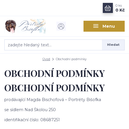
0
ks
0 Kč
Menu
Hledat
Úvod
Obchodní podmínky
OBCHODNÍ PODMÍNKY
OBCHODNÍ PODMÍNKY
prodávající Magda Bischofová – Portréty Bišofka
se sídlem Nad Školou 250
identifikační číslo: 08687251