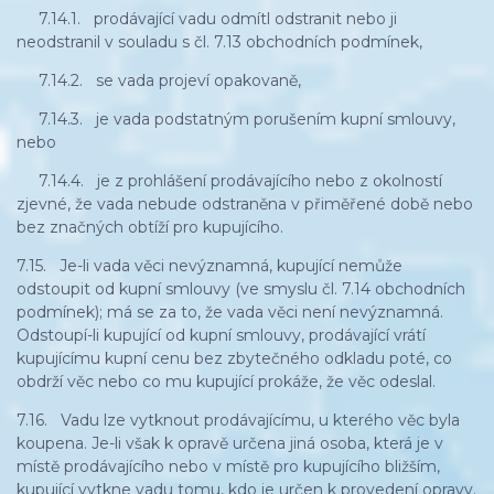
7.14.1. prodávající vadu odmítl odstranit nebo ji
neodstranil v souladu s čl. 7.13 obchodních podmínek,
7.14.2. se vada projeví opakovaně,
7.14.3. je vada podstatným porušením kupní smlouvy,
nebo
7.14.4. je z prohlášení prodávajícího nebo z okolností
zjevné, že vada nebude odstraněna v přiměřené době nebo
bez značných obtíží pro kupujícího.
7.15. Je-li vada věci nevýznamná, kupující nemůže
odstoupit od kupní smlouvy (ve smyslu čl. 7.14 obchodních
podmínek); má se za to, že vada věci není nevýznamná.
Odstoupí-li kupující od kupní smlouvy, prodávající vrátí
kupujícímu kupní cenu bez zbytečného odkladu poté, co
obdrží věc nebo co mu kupující prokáže, že věc odeslal.
7.16. Vadu lze vytknout prodávajícímu, u kterého věc byla
koupena. Je-li však k opravě určena jiná osoba, která je v
místě prodávajícího nebo v místě pro kupujícího bližším,
kupující vytkne vadu tomu, kdo je určen k provedení opravy.