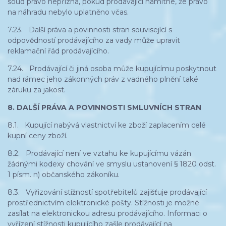
soud právo nepřizná, pokud prodávající namítne, že právo
na náhradu nebylo uplatněno včas.
7.23. Další práva a povinnosti stran související s
odpovědností prodávajícího za vady může upravit
reklamační řád prodávajícího.
7.24. Prodávající či jiná osoba může kupujícímu poskytnout
nad rámec jeho zákonných práv z vadného plnění také
záruku za jakost.
8. DALŠÍ PRÁVA A POVINNOSTI SMLUVNÍCH STRAN
8.1. Kupující nabývá vlastnictví ke zboží zaplacením celé
kupní ceny zboží.
8.2. Prodávající není ve vztahu ke kupujícímu vázán
žádnými kodexy chování ve smyslu ustanovení § 1820 odst.
1 písm. n) občanského zákoníku.
8.3. Vyřizování stížností spotřebitelů zajišťuje prodávající
prostřednictvím elektronické pošty. Stížnosti je možné
zasílat na elektronickou adresu prodávajícího. Informaci o
vyřízení stížnosti kupujícího zašle prodávající na