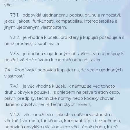
věc:
7.3.1. odpovídá ujednanému popisu, druhu a množství,
jakož i jakosti, funkčnosti, kompatibilitě, interoperabilitě a
jiným ujednaným vlastnostem,
7.3.2. je vhodná k účelu, pro který ji kupující požaduje a s
nímž prodávající souhlasil, a
7.3.3. je dodána s ujednaným příslušenstvím a pokyny k
použití, včetně návodu k montáži nebo instalaci.
7.4. Prodávající odpovídá kupujícímu, že vedle ujednaných
vlastností:
7.4.1. je věc vhodná k účelu, k němuž se věc tohoto
druhu obvykle používá, i s ohledem na práva třetích osob,
právní předpisy, technické normy nebo kodexy chování
daného odvětví, není-li technických norem,
7.4.2. věc množstvím, jakostí a dalšími vlastnostmi,
včetně životnosti, funkčnosti, kompatibility a bezpečnosti,
odpovídá obvyklým vlastnostem věcí téhož druhu, které