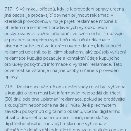
7.17. S výjimkou případů, kdy je k provedení opravy určena
jiná osoba, je prodávající povinen přijmout reklamaci v
kterékoli provozovně, v níž je přijetí reklamace možné s
ohledem na sortiment prodávaných výrobků nebo
poskytovaných služeb, případně i ve svém sídle. Prodávající
je povinen kupujícímu vydat při uplatnění reklamace
písemné potvrzení, ve kterém uvede datum, kdy kupující
reklamaci uplatnil, co je jejím obsahem, jaký způsob vyřízení
reklamace kupující požaduje a kontaktní údaje kupujícího
pro účely poskytnutí informace o vyřízení reklamace. Tato
povinnost se vztahuje i na jiné osoby určené k provedení
opravy.
7.18. Reklamace včetně odstranění vady musí být vyřízena
a kupující o tom musí být informován nejpozději do třiceti
(30) dnů ode dne uplatnění reklamace, pokud se prodávající
s kupujícím nedohodne na delší lhůtě. Je-li předmětem
závazku poskytnutí digitálního obsahu, včetně digitálního
obsahu dodaného na hmotném nosiči, nebo služby
digitálního obsahu, musí být reklamace vyřízena v
přiměřené době s přihlédnutím k povaze digitálního obsahu