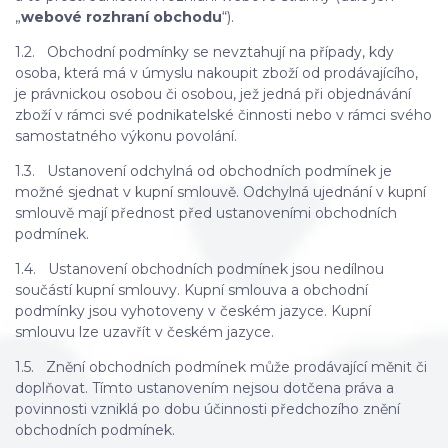
„
webové rozhraní obchodu
“).
1.2. Obchodní podmínky se nevztahují na případy, kdy
osoba, která má v úmyslu nakoupit zboží od prodávajícího,
je právnickou osobou či osobou, jež jedná při objednávání
zboží v rámci své podnikatelské činnosti nebo v rámci svého
samostatného výkonu povolání.
1.3. Ustanovení odchylná od obchodních podmínek je
možné sjednat v kupní smlouvě. Odchylná ujednání v kupní
smlouvě mají přednost před ustanoveními obchodních
podmínek.
1.4. Ustanovení obchodních podmínek jsou nedílnou
součástí kupní smlouvy. Kupní smlouva a obchodní
podmínky jsou vyhotoveny v českém jazyce. Kupní
smlouvu lze uzavřít v českém jazyce.
1.5. Znění obchodních podmínek může prodávající měnit či
doplňovat. Tímto ustanovením nejsou dotčena práva a
povinnosti vzniklá po dobu účinnosti předchozího znění
obchodních podmínek.