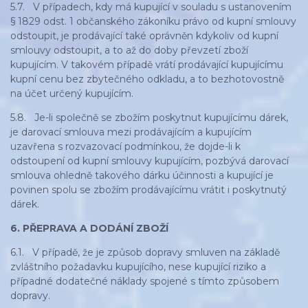
5.7. V případech, kdy má kupující v souladu s ustanovením
§ 1829 odst. 1 občanského zákoníku právo od kupní smlouvy
odstoupit, je prodávající také oprávněn kdykoliv od kupní
smlouvy odstoupit, a to až do doby převzetí zboží
kupujícím. V takovém případě vrátí prodávající kupujícímu
kupní cenu bez zbytečného odkladu, a to bezhotovostně
na účet určený kupujícím.
5.8. Je-li společně se zbožím poskytnut kupujícímu dárek,
je darovací smlouva mezi prodávajícím a kupujícím
uzavřena s rozvazovací podmínkou, že dojde-li k
odstoupení od kupní smlouvy kupujícím, pozbývá darovací
smlouva ohledně takového dárku účinnosti a kupující je
povinen spolu se zbožím prodávajícímu vrátit i poskytnutý
dárek.
6. PŘEPRAVA A DODÁNÍ ZBOŽÍ
6.1. V případě, že je způsob dopravy smluven na základě
zvláštního požadavku kupujícího, nese kupující riziko a
případné dodatečné náklady spojené s tímto způsobem
dopravy.