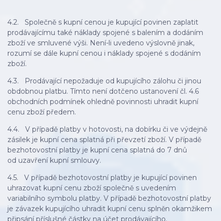
4.2. Společně s kupní cenou je kupující povinen zaplatit
prodávajícímu také náklady spojené s balením a dodáním
zboží ve smluvené výši. Není-li uvedeno výslovně jinak,
rozumí se dále kupní cenou i náklady spojené s dodáním
zboží.
4.3. Prodávající nepožaduje od kupujícího zálohu či jinou
obdobnou platbu. Tímto není dotčeno ustanovení čl. 4.6
obchodních podmínek ohledně povinnosti uhradit kupní
cenu zboží předem.
4.4. V případě platby v hotovosti, na dobírku či ve výdejně
zásilek je kupní cena splatná při převzetí zboží. V případě
bezhotovostní platby je kupní cena splatná do 7 dnů
od uzavření kupní smlouvy.
4.5. V případě bezhotovostní platby je kupující povinen
uhrazovat kupní cenu zboží společně s uvedením
variabilního symbolu platby. V případě bezhotovostní platby
je závazek kupujícího uhradit kupní cenu splněn okamžikem
připsání příslušné částky na účet prodávajícího.