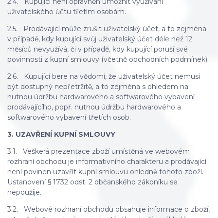
2.4. Kupující není oprávněn umožnit využívání
uživatelského účtu třetím osobám.
2.5. Prodávající může zrušit uživatelský účet, a to zejména
v případě, kdy kupující svůj uživatelský účet déle než 12
měsíců nevyužívá, či v případě, kdy kupující poruší své
povinnosti z kupní smlouvy (včetně obchodních podmínek).
2.6. Kupující bere na vědomí, že uživatelský účet nemusí
být dostupný nepřetržitě, a to zejména s ohledem na
nutnou údržbu hardwarového a softwarového vybavení
prodávajícího, popř. nutnou údržbu hardwarového a
softwarového vybavení třetích osob.
3. UZAVŘENÍ KUPNÍ SMLOUVY
3.1. Veškerá prezentace zboží umístěná ve webovém
rozhraní obchodu je informativního charakteru a prodávající
není povinen uzavřít kupní smlouvu ohledně tohoto zboží.
Ustanovení § 1732 odst. 2 občanského zákoníku se
nepoužije.
3.2. Webové rozhraní obchodu obsahuje informace o zboží,