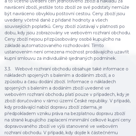
a to včetně uvedení cen jednotlivého zboží a nákladů za
navrácení zboží, jestliže toto zboží ze své podstaty nemůže
být navráceno obvyklou poštovní cestou. Ceny zboží jsou
uvedeny včetně daně z přidané hodnoty a všech
souvisejících poplatků. Ceny zboží zůstávají v platnosti po
dobu, kdy jsou zobrazovány ve webovém rozhraní obchodu.
Ceny zboží nejsou přizpůsobovány osobě kupujícího na
základě automatizovaného rozhodování. Tímto
ustanovením není omezena možnost prodávajícího uzavřít
kupní smlouvu za individuálně sjednaných podmínek.
3.3. Webové rozhraní obchodu obsahuje také informace o
nákladech spojených s balením a dodáním zboží, a o
způsobu a času dodání zboží. Informace o nákladech
spojených s balením a dodáním zboží uvedené ve
webovém rozhraní obchodu platí pouze v případech, kdy je
zboží doručováno v rámci území České republiky. V případě,
kdy prodávající nabízí dopravu zboží zdarma, je
předpokladem vzniku práva na bezplatnou dopravu zboží
na straně kupujícího zaplacení minimální celkové kupní ceny
dopravovaného zboží ve výši stanovené ve webovém
rozhraní obchodu. V případě, kdy dojde k částečnému