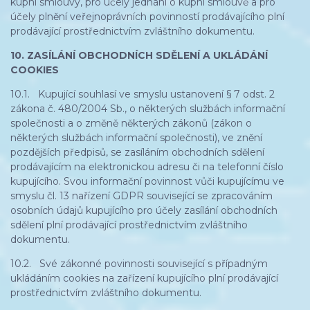
kupní smlouvy, pro účely jednání o kupní smlouvě a pro
účely plnění veřejnoprávních povinností prodávajícího plní
prodávající prostřednictvím zvláštního dokumentu.
10. ZASÍLÁNÍ OBCHODNÍCH SDĚLENÍ A UKLÁDÁNÍ
COOKIES
10.1. Kupující souhlasí ve smyslu ustanovení § 7 odst. 2
zákona č. 480/2004 Sb., o některých službách informační
společnosti a o změně některých zákonů (zákon o
některých službách informační společnosti), ve znění
pozdějších předpisů, se zasíláním obchodních sdělení
prodávajícím na elektronickou adresu či na telefonní číslo
kupujícího. Svou informační povinnost vůči kupujícímu ve
smyslu čl. 13 nařízení GDPR související se zpracováním
osobních údajů kupujícího pro účely zasílání obchodních
sdělení plní prodávající prostřednictvím zvláštního
dokumentu.
10.2. Své zákonné povinnosti související s případným
ukládáním cookies na zařízení kupujícího plní prodávající
prostřednictvím zvláštního dokumentu.