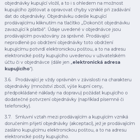
objednávky kupující vložil, a to i s ohledem na možnost
kupujícího zjišťovat a opravovat chyby vzniklé při zadávání
dat do objednávky. Objednávku odešle kupující
prodávajícímu kliknutím na tlačítko „Dokončit objednávku
zavazující k platbě“. Údaje uvedené v objednávce jsou
prodávajícím považovány za správné. Prodávající
neprodleně po obdržení objednávky toto obdržení
kupujícímu potvrdí elektronickou poštou, a to na adresu
elektronické pošty kupujícího uvedenou v uživatelském
účtu či v objednávce (dále jen „
elektronická adresa
kupujícího
“).
3.6. Prodávající je vždy oprávněn v závislosti na charakteru
objednávky (množství zboží, výše kupní ceny,
předpokládané náklady na dopravu) požádat kupujícího o
dodatečné potvrzení objednávky (například písemně či
telefonicky).
3.7. Smluvní vztah mezi prodávajícím a kupujícím vzniká
doručením přijetí objednávky (akceptací), jež je prodávajícím
zasláno kupujícímu elektronickou poštou, a to na adresu
elektronické pošty kupujícího.