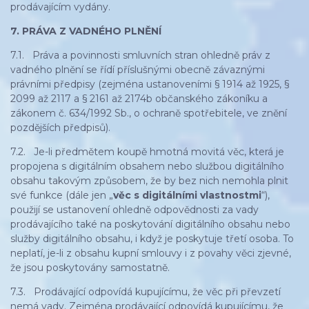
prodávajícím vydány.
7. PRÁVA Z VADNÉHO PLNĚNÍ
7.1. Práva a povinnosti smluvních stran ohledně práv z
vadného plnění se řídí příslušnými obecně závaznými
právními předpisy (zejména ustanoveními § 1914 až 1925, §
2099 až 2117 a § 2161 až 2174b občanského zákoníku a
zákonem č. 634/1992 Sb., o ochraně spotřebitele, ve znění
pozdějších předpisů).
7.2. Je-li předmětem koupě hmotná movitá věc, která je
propojena s digitálním obsahem nebo službou digitálního
obsahu takovým způsobem, že by bez nich nemohla plnit
své funkce (dále jen „
věc s digitálními vlastnostmi
“),
použijí se ustanovení ohledně odpovědnosti za vady
prodávajícího také na poskytování digitálního obsahu nebo
služby digitálního obsahu, i když je poskytuje třetí osoba. To
neplatí, je-li z obsahu kupní smlouvy i z povahy věci zjevné,
že jsou poskytovány samostatně.
7.3. Prodávající odpovídá kupujícímu, že věc při převzetí
nemá vady. Zejména prodávající odpovídá kupujícímu, že