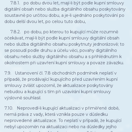
7.8.1. po dobu dvou let, mají-li být podle kupní smlouvy
digitální obsah nebo služba digitálního obsahu poskytovány
soustavně po určitou dobu, a je-li ujednáno poskytování po
dobu delší dvou let, po celou tuto dobu,
7.8.2. po dobu, po kterou to kupující může rozumně
očekávat, mají-li být podle kupní smlouvy digitální obsah
nebo služba digitálního obsahu poskytnuty jednorázově; to
se posoudí podle druhu a účelu věci, povahy digitálního
obsahu nebo služby digitálního obsahu a s přihlédnutím k
okolnostem při uzavření kupní smlouvy a povaze závazku.
7.9. Ustanovení čl. 7.8 obchodních podmínek neplatí v
případě, že prodávající kupujícího před uzavřením kupní
smlouvy zvlášť upozornil, že aktualizace poskytovány
nebudou a kupující s tím při uzavírání kupní smlouvy
výslovně souhlasil.
7.10. Neprovedl-li kupující aktualizaci v přiměřené době,
nemá práva z vady, která vznikla pouze v důsledku
neprovedené aktualizace. To neplatí v případě, že kupující
nebyl upozorněn na aktualizaci nebo na důsledky jejího