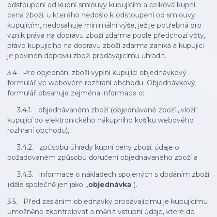
odstoupení od kupní smlouvy kupujícím a celková kupní
cena zboží, u kterého nedošlo k odstoupení od smlouvy
kupujícím, nedosahuje minimální výše, jež je potřebná pro
vznik práva na dopravu zboží zdarma podle předchozí věty,
právo kupujícího na dopravu zboží zdarma zaniká a kupující
je povinen dopravu zboží prodávajícímu uhradit.
3.4 Pro objednání zboží vyplní kupující objednávkový
formulář ve webovém rozhraní obchodu. Objednávkový
formulář obsahuje zejména informace o:
3.4.1. objednávaném zboží (objednávané zboží „vloží“
kupující do elektronického nákupního košíku webového
rozhraní obchodu),
3.4.2. způsobu úhrady kupní ceny zboží, údaje o
požadovaném způsobu doručení objednávaného zboží a
3.4.3. informace o nákladech spojených s dodáním zboží
(dále společně jen jako „
objednávka
“).
3.5. Před zasláním objednávky prodávajícímu je kupujícímu
umožněno zkontrolovat a měnit vstupní údaje, které do