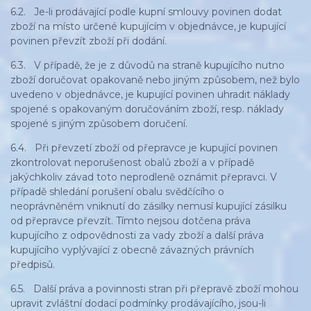
6.2. Je-li prodávající podle kupní smlouvy povinen dodat
zboží na místo určené kupujícím v objednávce, je kupující
povinen převzít zboží při dodání.
6.3. V případě, že je z důvodů na straně kupujícího nutno
zboží doručovat opakovaně nebo jiným způsobem, než bylo
uvedeno v objednávce, je kupující povinen uhradit náklady
spojené s opakovaným doručováním zboží, resp. náklady
spojené s jiným způsobem doručení.
6.4. Při převzetí zboží od přepravce je kupující povinen
zkontrolovat neporušenost obalů zboží a v případě
jakýchkoliv závad toto neprodleně oznámit přepravci. V
případě shledání porušení obalu svědčícího o
neoprávněném vniknutí do zásilky nemusí kupující zásilku
od přepravce převzít. Tímto nejsou dotčena práva
kupujícího z odpovědnosti za vady zboží a další práva
kupujícího vyplývající z obecně závazných právních
předpisů.
6.5. Další práva a povinnosti stran při přepravě zboží mohou
upravit zvláštní dodací podmínky prodávajícího, jsou-li