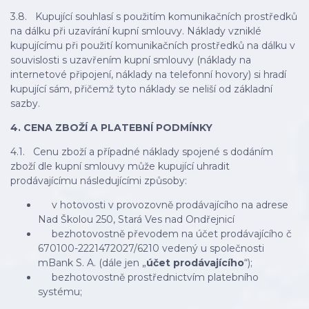
3.8. Kupující souhlasí s použitím komunikačních prostředků
na dálku při uzavírání kupní smlouvy. Náklady vzniklé
kupujícímu při použití komunikačních prostředků na dálku v
souvislosti s uzavřením kupní smlouvy (náklady na
internetové připojení, náklady na telefonní hovory) si hradí
kupující sám, přičemž tyto náklady se neliší od základní
sazby.
4. CENA ZBOŽÍ A PLATEBNÍ PODMÍNKY
4.1. Cenu zboží a případné náklady spojené s dodáním
zboží dle kupní smlouvy může kupující uhradit
prodávajícímu následujícími způsoby:
v hotovosti v provozovně prodávajícího na adrese
Nad Školou 250, Stará Ves nad Ondřejnicí
bezhotovostně převodem na účet prodávajícího č
670100-2221472027/6210 vedený u společnosti
mBank S. A. (dále jen „
účet prodávajícího
“);
bezhotovostně prostřednictvím platebního
systému;