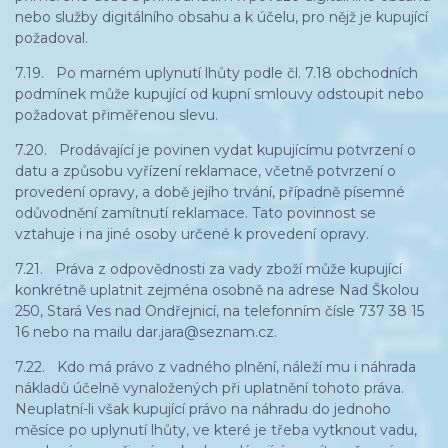
nebo služby digitálního obsahu a k účelu, pro nějž je kupující
požadoval.
7.19. Po marném uplynutí lhůty podle čl. 7.18 obchodních
podmínek může kupující od kupní smlouvy odstoupit nebo
požadovat přiměřenou slevu.
7.20. Prodávající je povinen vydat kupujícímu potvrzení o
datu a způsobu vyřízení reklamace, včetně potvrzení o
provedení opravy, a době jejího trvání, případně písemné
odůvodnění zamítnutí reklamace. Tato povinnost se
vztahuje i na jiné osoby určené k provedení opravy.
7.21. Práva z odpovědnosti za vady zboží může kupující
konkrétně uplatnit zejména osobně na adrese Nad Školou
250, Stará Ves nad Ondřejnicí, na telefonním čísle 737 38 15
16 nebo na mailu dar.jara@seznam.cz.
7.22. Kdo má právo z vadného plnění, náleží mu i náhrada
nákladů účelně vynaložených při uplatnění tohoto práva.
Neuplatní-li však kupující právo na náhradu do jednoho
měsíce po uplynutí lhůty, ve které je třeba vytknout vadu,