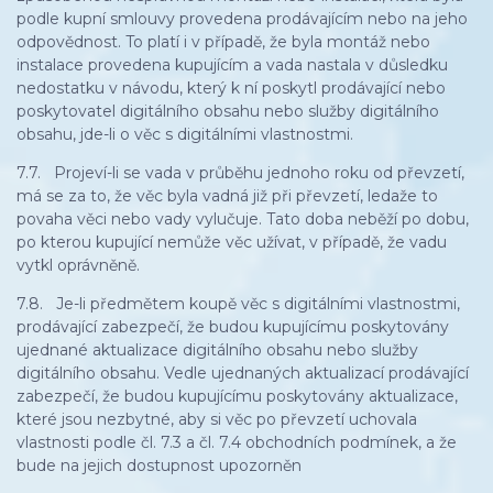
podle kupní smlouvy provedena prodávajícím nebo na jeho
odpovědnost. To platí i v případě, že byla montáž nebo
instalace provedena kupujícím a vada nastala v důsledku
nedostatku v návodu, který k ní poskytl prodávající nebo
poskytovatel digitálního obsahu nebo služby digitálního
obsahu, jde-li o věc s digitálními vlastnostmi.
7.7. Projeví-li se vada v průběhu jednoho roku od převzetí,
má se za to, že věc byla vadná již při převzetí, ledaže to
povaha věci nebo vady vylučuje. Tato doba neběží po dobu,
po kterou kupující nemůže věc užívat, v případě, že vadu
vytkl oprávněně.
7.8. Je-li předmětem koupě věc s digitálními vlastnostmi,
prodávající zabezpečí, že budou kupujícímu poskytovány
ujednané aktualizace digitálního obsahu nebo služby
digitálního obsahu. Vedle ujednaných aktualizací prodávající
zabezpečí, že budou kupujícímu poskytovány aktualizace,
které jsou nezbytné, aby si věc po převzetí uchovala
vlastnosti podle čl. 7.3 a čl. 7.4 obchodních podmínek, a že
bude na jejich dostupnost upozorněn