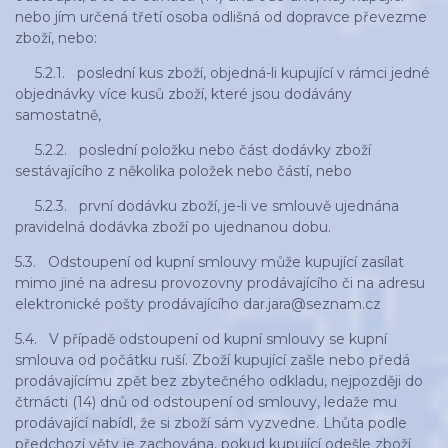
nebo jím určená třetí osoba odlišná od dopravce převezme
zboží, nebo:
5.2.1. poslední kus zboží, objedná-li kupující v rámci jedné
objednávky více kusů zboží, které jsou dodávány
samostatně,
5.2.2. poslední položku nebo část dodávky zboží
sestávajícího z několika položek nebo částí, nebo
5.2.3. první dodávku zboží, je-li ve smlouvě ujednána
pravidelná dodávka zboží po ujednanou dobu.
5.3. Odstoupení od kupní smlouvy může kupující zasílat
mimo jiné na adresu provozovny prodávajícího či na adresu
elektronické pošty prodávajícího dar.jara@seznam.cz
5.4. V případě odstoupení od kupní smlouvy se kupní
smlouva od počátku ruší. Zboží kupující zašle nebo předá
prodávajícímu zpět bez zbytečného odkladu, nejpozději do
čtrnácti (14) dnů od odstoupení od smlouvy, ledaže mu
prodávající nabídl, že si zboží sám vyzvedne. Lhůta podle
předchozí věty je zachována, pokud kupující odešle zboží