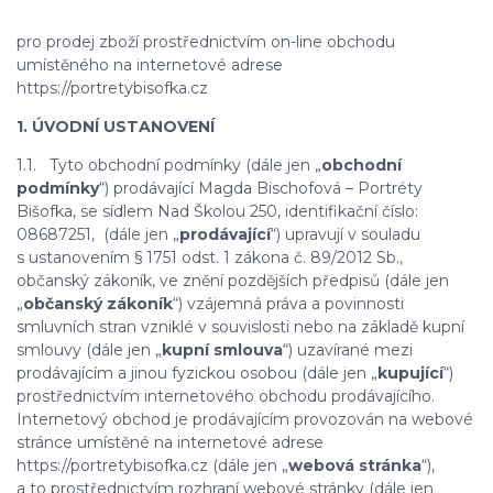
pro prodej zboží prostřednictvím on-line obchodu
umístěného na internetové adrese
https://portretybisofka.cz
1. ÚVODNÍ USTANOVENÍ
1.1. Tyto obchodní podmínky (dále jen „
obchodní
podmínky
“) prodávající Magda Bischofová – Portréty
Bišofka, se sídlem Nad Školou 250, identifikační číslo:
08687251, (dále jen „
prodávající
“) upravují v souladu
s ustanovením § 1751 odst. 1 zákona č. 89/2012 Sb.,
občanský zákoník, ve znění pozdějších předpisů (dále jen
„
občanský zákoník
“) vzájemná práva a povinnosti
smluvních stran vzniklé v souvislosti nebo na základě kupní
smlouvy (dále jen „
kupní smlouva
“) uzavírané mezi
prodávajícím a jinou fyzickou osobou (dále jen „
kupující
“)
prostřednictvím internetového obchodu prodávajícího.
Internetový obchod je prodávajícím provozován na webové
stránce umístěné na internetové adrese
https://portretybisofka.cz (dále jen „
webová stránka
“),
a to prostřednictvím rozhraní webové stránky (dále jen