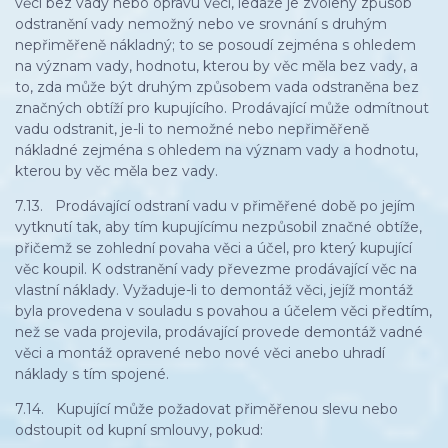
věci bez vady nebo opravu věci, ledaže je zvolený způsob
odstranění vady nemožný nebo ve srovnání s druhým
nepřiměřeně nákladný; to se posoudí zejména s ohledem
na význam vady, hodnotu, kterou by věc měla bez vady, a
to, zda může být druhým způsobem vada odstraněna bez
značných obtíží pro kupujícího. Prodávající může odmítnout
vadu odstranit, je-li to nemožné nebo nepřiměřeně
nákladné zejména s ohledem na význam vady a hodnotu,
kterou by věc měla bez vady.
7.13. Prodávající odstraní vadu v přiměřené době po jejím
vytknutí tak, aby tím kupujícímu nezpůsobil značné obtíže,
přičemž se zohlední povaha věci a účel, pro který kupující
věc koupil. K odstranění vady převezme prodávající věc na
vlastní náklady. Vyžaduje-li to demontáž věci, jejíž montáž
byla provedena v souladu s povahou a účelem věci předtím,
než se vada projevila, prodávající provede demontáž vadné
věci a montáž opravené nebo nové věci anebo uhradí
náklady s tím spojené.
7.14. Kupující může požadovat přiměřenou slevu nebo
odstoupit od kupní smlouvy, pokud: