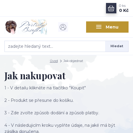
0
ks
0 Kč
Menu
Hledat
Úvod
Jak objednat
Jak nakupovat
1 - V detailu klikněte na tlačítko "Koupit"
2 - Produkt se přesune do košíku.
3 - Zde zvolte způsob dodání a způsob platby.
4 - V následujicím kroku vyplňte údaje, na jaké má být
zásilka doručena.