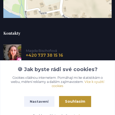
Kontakty
Magda Bischofová
+420 737 38 15 16
🍪 Jak byste rádi své cookies?
Cookies vládnou internetem. Pomáhají mi ke statistikám o
webu, měření reklamy a dalším zajímavostem.
Více k využití
cookies
Souhlasím
Nastavení
copypropsa.cz