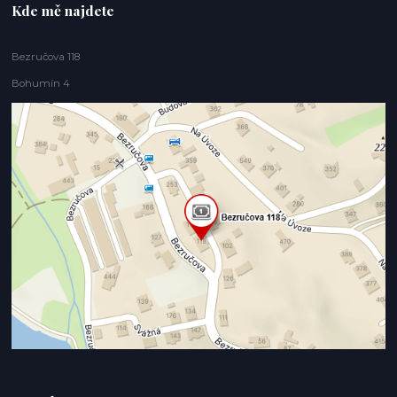
Kde mě najdete
Bezručova 118
Bohumín 4